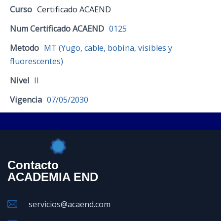
Curso
Certificado ACAEND
Num Certificado ACAEND
0125
Metodo
MT (Yugo, cable, bobina, visibles y
fluorescentes)
Nivel
II
Vigencia
07/05/2030
Contacto
ACADEMIA END
servicios@acaend.com